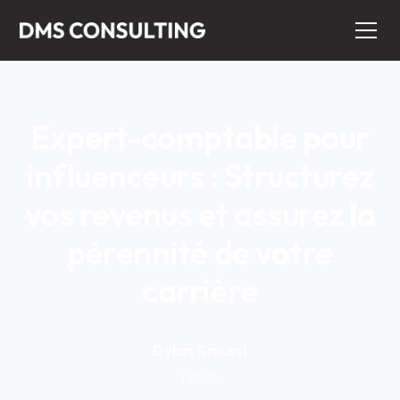
Expert-comptable pour
influenceurs : Structurez
vos revenus et assurez la
pérennité de votre
carrière
Dylan Sroussi
11/7/25