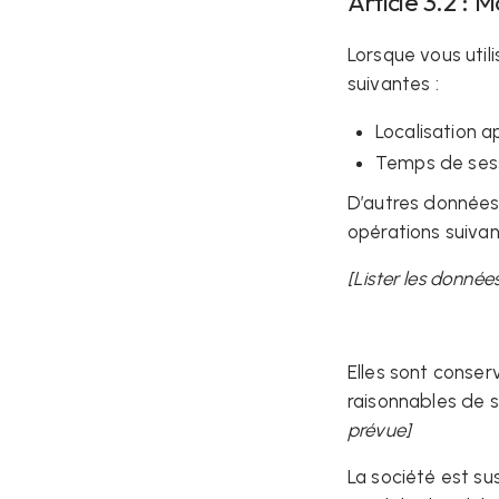
Article 3.2 :
Lorsque vous util
suivantes :
Localisation 
Temps de ses
D’autres données 
opérations suivan
[Lister les données
Elles sont conser
raisonnables de s
prévue]
La société est s