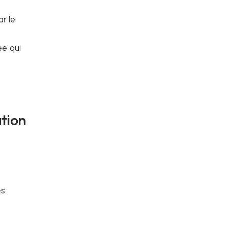
ar le
ée qui
ation
es