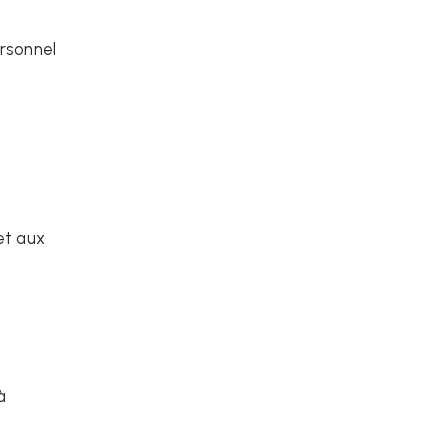
rsonnel
et aux
à