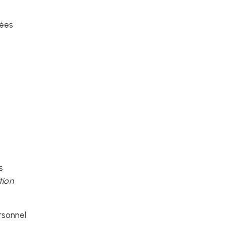
nées
s
tion
rsonnel