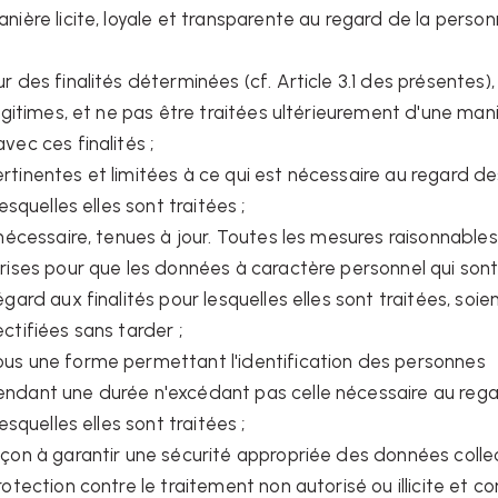
nière licite, loyale et transparente au regard de la perso
r des finalités déterminées (cf. Article 3.1 des présentes),
légitimes, et ne pas être traitées ultérieurement d'une man
vec ces finalités ;
tinentes et limitées à ce qui est nécessaire au regard de
lesquelles elles sont traitées ;
 nécessaire, tenues à jour. Toutes les mesures raisonnables
rises pour que les données à caractère personnel qui son
gard aux finalités pour lesquelles elles sont traitées, soie
ctifiées sans tarder ;
us une forme permettant l'identification des personnes
ndant une durée n'excédant pas celle nécessaire au reg
lesquelles elles sont traitées ;
açon à garantir une sécurité appropriée des données colle
otection contre le traitement non autorisé ou illicite et co