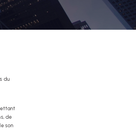
rs du
ettant
ms, de
de son