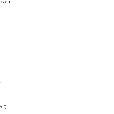
es ou
t
 :”]