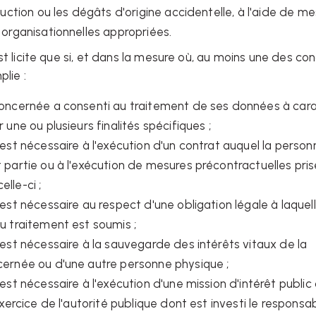
ruction ou les dégâts d'origine accidentelle, à l'aide de m
 organisationnelles appropriées.
st licite que si, et dans la mesure où, au moins une des con
lie :
oncernée a consenti au traitement de ses données à car
 une ou plusieurs finalités spécifiques ;
est nécessaire à l'exécution d'un contrat auquel la person
partie ou à l'exécution de mesures précontractuelles pris
lle-ci ;
est nécessaire au respect d'une obligation légale à laquell
u traitement est soumis ;
est nécessaire à la sauvegarde des intérêts vitaux de la
ernée ou d'une autre personne physique ;
est nécessaire à l'exécution d'une mission d'intérêt public
exercice de l'autorité publique dont est investi le responsa