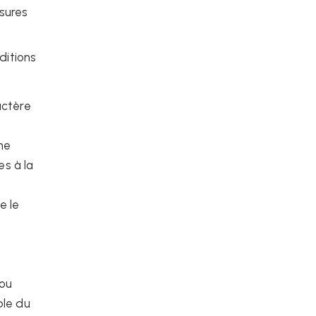
esures
ditions
actère
ne
es à la
e le
 ou
ble du