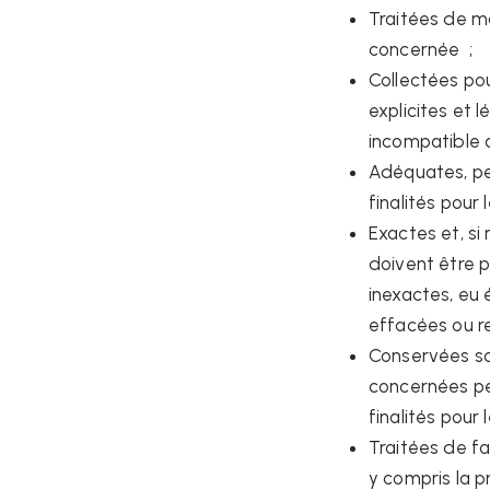
Traitées de ma
concernée ;
Collectées pou
explicites et 
incompatible a
Adéquates, per
finalités pour 
Exactes et, si
doivent être p
inexactes, eu é
effacées ou re
Conservées so
concernées pe
finalités pour 
Traitées de f
y compris la pr