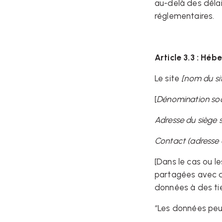
au-delà des délai
réglementaires.
Article 3.3 : H
Le site
[nom du s
[
Dénomination soci
Adresse du siège s
Contact (adresse 
[Dans le cas ou l
partagées avec de
données à des ti
“Les données peuv