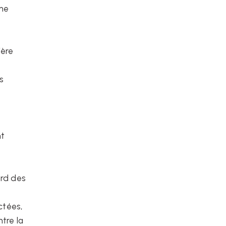
nne
ière
s
t
nt
ard des
ctées,
ntre la