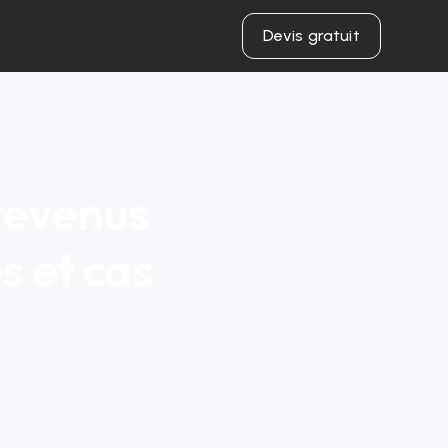
Devis gratuit
revenus
s et cas