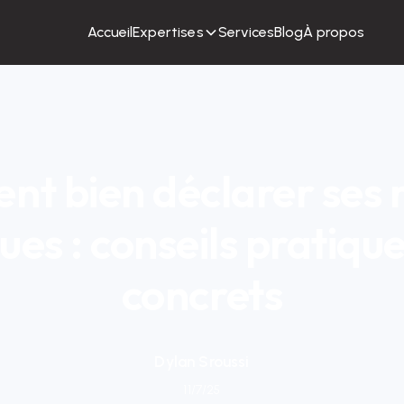
Accueil
Expertises
Services
Blog
À propos
t bien déclarer ses 
ques : conseils pratique
concrets
Dylan Sroussi
11/7/25