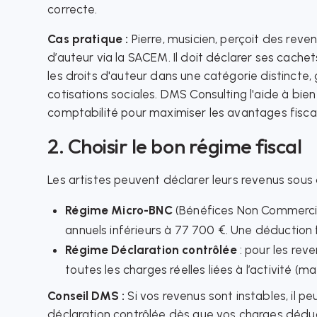
correcte.
Cas pratique :
Pierre, musicien, perçoit des reve
d’auteur via la SACEM. Il doit déclarer ses cach
les droits d'auteur dans une catégorie distincte
cotisations sociales. DMS Consulting l'aide à bie
comptabilité pour maximiser les avantages fisca
2. Choisir le bon régime fiscal
Les artistes peuvent déclarer leurs revenus sous 
Régime Micro-BNC
(Bénéfices Non Commerciau
annuels inférieurs à 77 700 €. Une déduction
Régime Déclaration contrôlée
: pour les rev
toutes les charges réelles liées à l’activité (m
Conseil DMS :
Si vos revenus sont instables, il pe
déclaration contrôlée dès que vos charges déduct