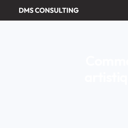
Commen
artisti