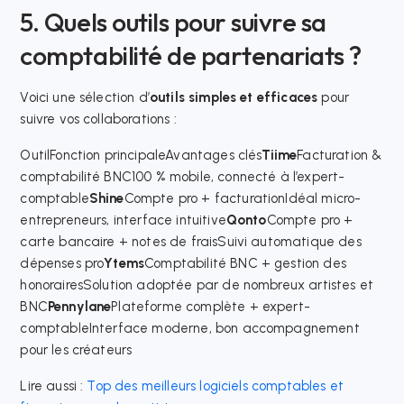
5. Quels outils pour suivre sa
comptabilité de partenariats ?
Voici une sélection d’
outils simples et efficaces
pour
suivre vos collaborations :
OutilFonction principaleAvantages clés
Tiime
Facturation &
comptabilité BNC100 % mobile, connecté à l’expert-
comptable
Shine
Compte pro + facturationIdéal micro-
entrepreneurs, interface intuitive
Qonto
Compte pro +
carte bancaire + notes de fraisSuivi automatique des
dépenses pro
Ytems
Comptabilité BNC + gestion des
honorairesSolution adoptée par de nombreux artistes et
BNC
Pennylane
Plateforme complète + expert-
comptableInterface moderne, bon accompagnement
pour les créateurs
Lire aussi :
Top des meilleurs logiciels comptables et