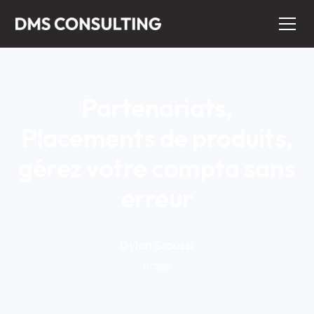
Partenariats,
Placements de produits,
gérez votre compta sans
erreur
Dylan Sroussi
11/7/25